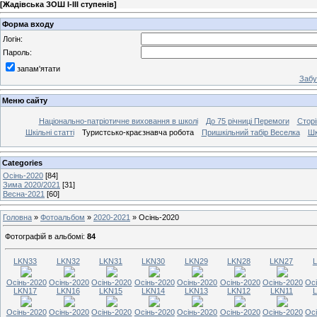
[
Жадівська ЗОШ І-ІІІ ступенів
]
Форма входу
Логін:
Пароль:
запам'ятати
Забу
Меню сайту
Національно-патріотичне виховання в школі
До 75 річниці Перемоги
Сторі
Шкільні статті
Туристсько-краєзнавча робота
Пришкільний табір Веселка
Шк
Categories
Осінь-2020
[84]
Зима 2020/2021
[31]
Весна-2021
[60]
Головна
»
Фотоальбом
»
2020-2021
» Осінь-2020
Фотографій в альбомі
:
84
LKN33
LKN32
LKN31
LKN30
LKN29
LKN28
LKN27
Осінь-2020
Осінь-2020
Осінь-2020
Осінь-2020
Осінь-2020
Осінь-2020
Осінь-2020
Ос
LKN17
LKN16
LKN15
LKN14
LKN13
LKN12
LKN11
Осінь-2020
Осінь-2020
Осінь-2020
Осінь-2020
Осінь-2020
Осінь-2020
Осінь-2020
Ос