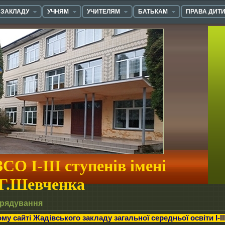
 ЗАКЛАДУ
УЧНЯМ
УЧИТЕЛЯМ
БАТЬКАМ
ПРАВА ДИТ
СО І-ІІІ ступенів імені
.Г.Шевченка
рядування
ького закладу загальної середньої освіти І-ІІІ ступенів імен