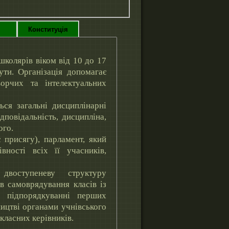
ут
Конституція
школярів віком від 10 до 17
бути. Організація допомагає
ворчих та інтелектуальних
ься загальні дисциплінарні
дповідальність, дисципліна,
ого.
 присягу), парламент, який
вності всіх її учасників,
двоступеневу структуру
ів самоврядування класів із
у підпорядкуванні перших
ництві органами учнівського
класних керівників.