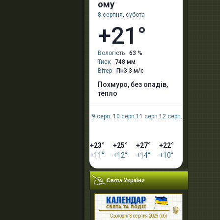
ому
8 серпня, субота
+21°
Вологість
63 %
Тиск
748 мм
Вітер
ПнЗ 3 м/с
похмуро, без опадів,
тепло
9 серп.
10 серп.
11 серп.
12 серп.
+23°
+25°
+27°
+22°
+11°
+12°
+14°
+10°
Свята України