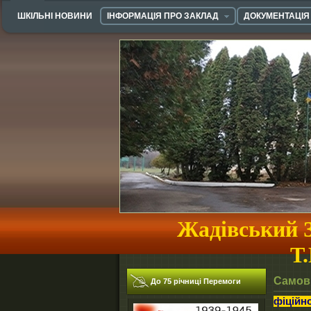
ШКІЛЬНІ НОВИНИ
ІНФОРМАЦІЯ ПРО ЗАКЛАД
ДОКУМЕНТАЦІЯ
Жадівський З
Т
Самов
До 75 річниці Перемоги
Вітаємо Вас на неофіційному сайті Жадівс