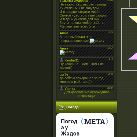
Для добавления необходима
авторизация
Погода
Погод
а у
Жадов