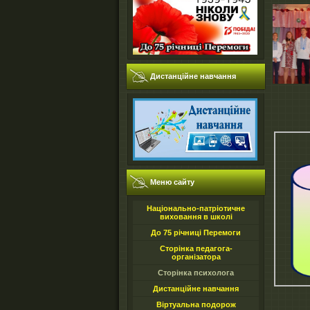
Дистанційне навчання
Меню сайту
Національно-патріотичне
виховання в школі
До 75 річниці Перемоги
Сторінка педагога-
організатора
Сторінка психолога
Дистанційне навчання
Віртуальна подорож