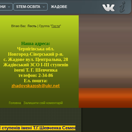
ИНИ
STEM-ОСВІТА
ЖАДОВЕ
Ми у
Інформац
facebook.com
про
сайт
Вітаю Вас
Гость
| Группа "
Гости
"
Наша адреса:
Чернігівська обл.
Новгород-Сіверський р-н.
с. Жадове вул. Центральна, 28
Жадівський ЗСО І-ІІІ ступенів
імені Т. Г. Шевченка
телефон: 2-34-86
Ел. пошта:
zhadovskazosh@ukr.net
Головна
|
Залишити свій коментарій
і Т.Г.Шевченка Семенівської міської ради!