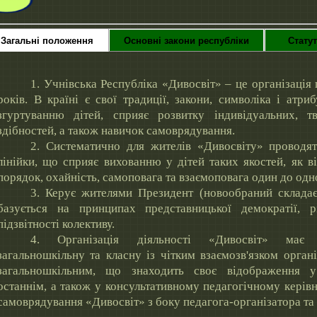
Загальні положення
Основні закони республіки
Стат
1. Учнівська Республіка «Дивосвіт» – це організація 
років. В країні є свої традиції, закони, символіка і атри
згуртуванню дітей, сприяє розвитку індивідуальних, т
здібностей, а також навичок самоврядування.
2. Систематично для жителів «Дивосвіту» проводят
лінійки, що сприяє вихованню у дітей таких якостей, як ві
порядок, охайність, самоповага та взаємоповага один до одн
3. Керує жителями Президент (новообраний складає
базується на принципах представницької демократії, рі
підзвітності колективу.
4. Організація діяльності «Дивосвіт» має 
загальношкільну та класну із чітким взаємозв'язком орган
загальношкільним, що знаходить своє відображення 
останнім, а також у консультативному педагогічному керів
самоврядування «Дивосвіт» з боку педагога-організатора та 