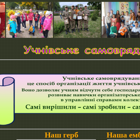
Наш герб Наша емб