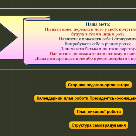
Сторінка педагога-організатора
Календарний план роботи Президентсько-юнацької
План виховної роботи
Структура самоврядування