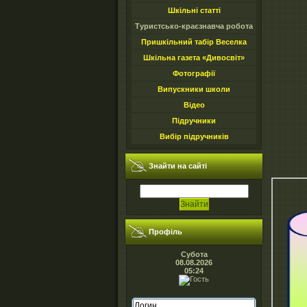
Шкільні статті
Туристсько-краєзнавча робота
Пришкільний табір Веселка
Шкільна газета «Дивосвіт»
Фотографії
Випускники школи
Відео
Підручники
Вибір підручників
Знайти на сайтi
Профiль
Субота
08.08.2026
05:24