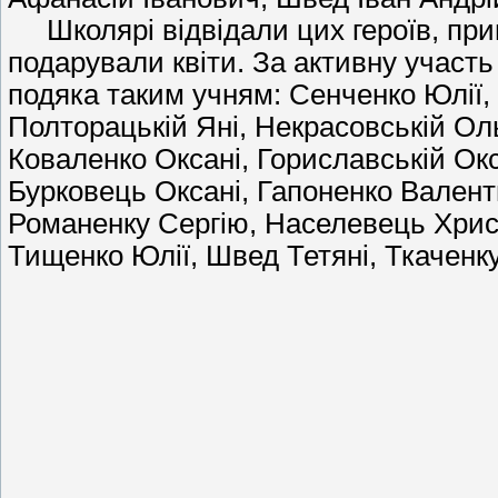
Школярі відвідали цих героїв, приві
подарували квіти. За активну участь 
подяка таким учням: Сенченко Юлії, 
Полторацькій Яні, Некрасовській Оль
Коваленко Оксані, Гориславській Ок
Бурковець Оксані, Гапоненко Валентин
Романенку Сергію, Населевець Христ
Тищенко Юлії, Швед Тетяні, Ткаченк