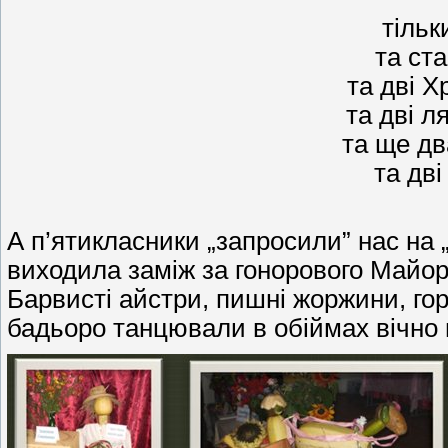
тільк
та ста
та дві Х
та дві л
та ще дв
та дві 
А п’ятикласники „запросили” нас на 
виходила заміж за гонорового Майора
Барвисті айстри, пишні жоржини, гор
бадьоро танцювали в обіймах вічно 