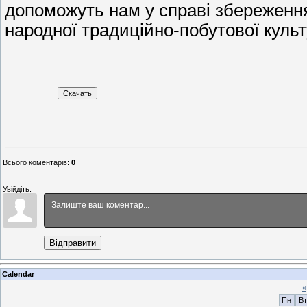
допоможуть нам у справі збереження 
народної традиційно-побутової культ
Журналіст
Всього коментарів
:
0
Увійдіть:
Відправити
Calendar
«
Пн
Вт