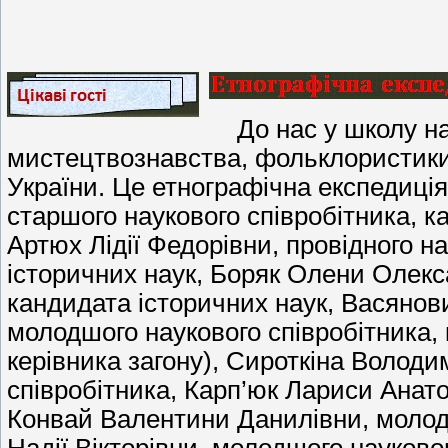
До нас у школу наві
мистецтвознавства, фольклористики 
України. Це етнографічна експедиція
старшого наукового співробітника, ка
Артюх Лідії Федорівни, провідного н
історичних наук, Боряк Олени Олекса
кандидата історичних наук, Васяно
молодшого наукового співробітника, 
керівника загону), Сироткіна Волод
співробітника, Карп’юк Лариси Анато
Конвай Валентини Данилівни, молод