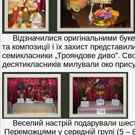
Відзначилися оригінальними букет
та композиції і їх захист представили
семикласники „Трояндове диво”. Своєр
десятикласників милували око прису
Веселий настрій подарували шестик
Переможцями у середній групі (5 – 