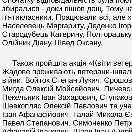
Спочатку відповідальність була покл
збиралися - доки пішов дощ. Тому н
п'ятикласники. Працювали всі, але х
Населевець Маргариту, Деденко Ігор
Стародубець Катерину, Полторацьку 
Олійник Діану, Швед Оксану.
Також пройшла акція «Квіти ветера
Жадове проживають ветерани-інвалі
війни: Войток Степан Лукич, Єрошо
Мигда Олексій Мойсейович, Пичевсь
Пекельник Іван Захарович, Ступако
Шевкопляс Олексій Павлович та уча
Іван Афанасійович, Галай Микола Є
Павел Степанович, Симоненко Петр
Афанасій Іванович, Швед Іван Андрі