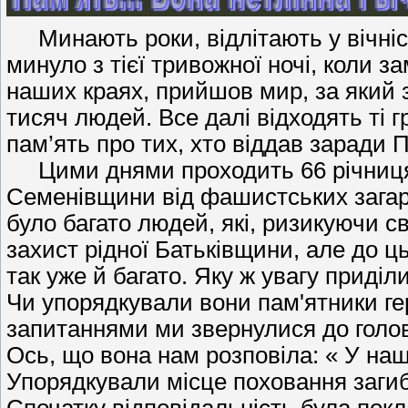
Минають роки, відлітають у вічніс
минуло з тієї тривожної ночі, коли з
наших краях, прийшов мир, за який 
тисяч людей. Все далі відходять ті гр
пам’ять про тих, хто віддав заради 
Цими днями проходить 66 річниця
Семенівщини від фашистських загар
було багато людей, які, ризикуючи с
захист рідної Батьківщини, але до ц
так уже й багато. Яку ж увагу приді
Чи упорядкували вони пам'ятники ге
запитаннями ми звернулися до голо
Ось, що вона нам розповіла: « У наш
Упорядкували місце поховання загибл