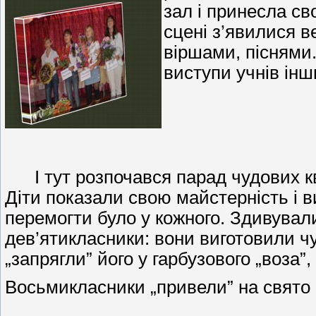
зал і принесла сво
сцені з’явилися ве
віршами, піснями
виступи учнів інш
І тут розпочався парад чудових кві
Діти показали свою майстерність і в
перемогти було у кожного. Здивувал
дев’ятикласники: вони виготовили чу
„запрягли” його у гарбузового „воза
Восьмикласники „привели” на свято