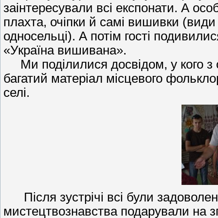
заінтересували всі експонати. А ос
плахта, очіпки й самі вишивки (види
односельці). А потім гості подивили
«Україна вишивана».
Ми поділилися досвідом, у кого з 
багатий матеріал місцевого фолькло
селі.
Після зустрічі всі були задоволені,
мистецтвознавства подарували на зг