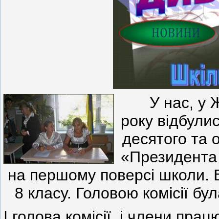
У нас, у Жа
року відбулис
десятого та
о
«Президента 
на першому поверсі школи. В
8 класу. Головою комісії б
І голова комісії, і члени пра