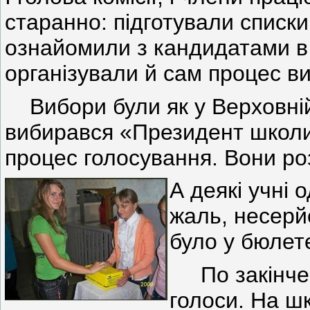
старанно: підготували списки
ознайомили з кандидатами в
організували й сам процес ви
Вибори були як у Верховній
вибирався «Президент школ
процес голосування. Вони ро
А деякі учні 
жаль, несерй
було у бюлете
По закінчен
голоси.
На шк