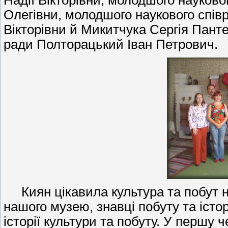
Надії Вікторівни, молодшого науков
Олегівни, молодшого наукового співр
Вікторівни й Микитчука Сергія Панте
ради Полторацький Іван Петрович.
Киян цікавила культура та побут н
нашого музею, знавці побуту та істо
історії культури та побуту. У першу 