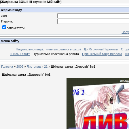
[
Жадівська ЗОШ І-ІІІ ступенів Мій сайт
]
Форма входу
Логін:
Пароль:
запам'ятати
Забу
Меню сайту
Національно-патріотичне виховання в школі
До 75 річниці Перемоги
Сторі
Шкільні статті
Туристсько-краєзнавча робота
Пришкільний табір Веселка
Шк
Головна
»
2009
»
Листопад
»
21
» Шкільна газета ,,Дивосвіт" №1
Шкільна газета ,,Дивосвіт" №1