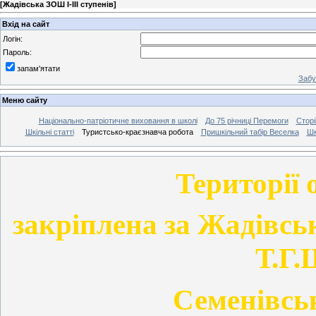
[
Жадівська ЗОШ І-ІІІ ступенів
]
Вхід на сайт
Логін:
Пароль:
запам'ятати
Забу
Меню сайту
Національно-патріотичне виховання в школі
До 75 річниці Перемоги
Сторі
Шкільні статті
Туристсько-краєзнавча робота
Пришкільний табір Веселка
Шк
Території
закріплена за Жадівськ
Т.Г.
Семенівськ