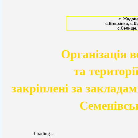
с. Жадове
с.Вільхівка, с.Є
с.Селище, 
Організація в
та територі
закріплені за закладам
Семенівськ