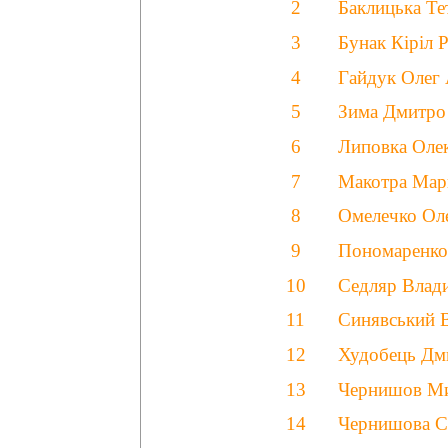
2
Баклицька Те
3
Бунак Кіріл 
4
Гайдук Олег
5
Зима Дмитро
6
Липовка Оле
7
Макотра Мар
8
Омелечко Оле
9
Пономаренко
10
Седляр Влад
11
Синявський 
12
Худобець Дм
13
Чернишов Ми
14
Чернишова Св