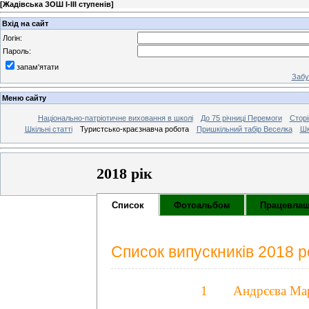
[
Жадівська ЗОШ І-ІІІ ступенів
]
Вхід на сайт
Логін:
Пароль:
запам'ятати
Забу
Меню сайту
Національно-патріотичне виховання в школі
До 75 річниці Перемоги
Сторі
Шкільні статті
Туристсько-краєзнавча робота
Пришкільний табір Веселка
Шк
2018 рік
Список
Фотоальбом
Працевлаш
Список випускників 2018 р
1
Андрєєва Мар