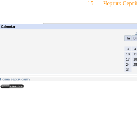
15
Черняк Сергі
Calendar
Пн
Вт
3
4
10
11
17
18
24
25
31
Повна версія сайту