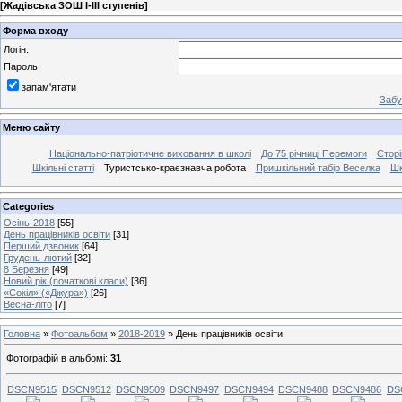
[
Жадівська ЗОШ І-ІІІ ступенів
]
Форма входу
Логін:
Пароль:
запам'ятати
Забу
Меню сайту
Національно-патріотичне виховання в школі
До 75 річниці Перемоги
Сторі
Шкільні статті
Туристсько-краєзнавча робота
Пришкільний табір Веселка
Шк
Categories
Осінь-2018
[55]
День працівників освіти
[31]
Перший дзвоник
[64]
Грудень-лютий
[32]
8 Березня
[49]
Новий рік (початкові класи)
[36]
«Сокіл» («Джура»)
[26]
Весна-літо
[7]
Головна
»
Фотоальбом
»
2018-2019
» День працівників освіти
Фотографій в альбомі
:
31
DSCN9515
DSCN9512
DSCN9509
DSCN9497
DSCN9494
DSCN9488
DSCN9486
DS