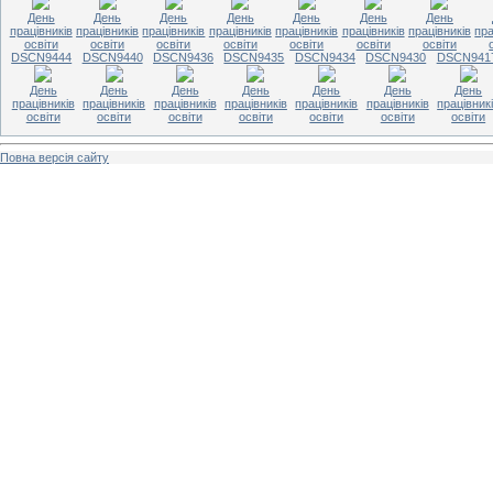
День
День
День
День
День
День
День
працівників
працівників
працівників
працівників
працівників
працівників
працівників
пра
освіти
освіти
освіти
освіти
освіти
освіти
освіти
DSCN9444
DSCN9440
DSCN9436
DSCN9435
DSCN9434
DSCN9430
DSCN941
День
День
День
День
День
День
День
працівників
працівників
працівників
працівників
працівників
працівників
працівник
освіти
освіти
освіти
освіти
освіти
освіти
освіти
Повна версія сайту