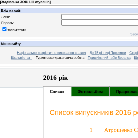
[
Жадівська ЗОШ І-ІІІ ступенів
]
Вхід на сайт
Логін:
Пароль:
запам'ятати
Забу
Меню сайту
Національно-патріотичне виховання в школі
До 75 річниці Перемоги
Сторі
Шкільні статті
Туристсько-краєзнавча робота
Пришкільний табір Веселка
Шк
2016 рік
Список
Фотоальбом
Працевлаш
Список випускників 2016 р
1
Атрощенко Є