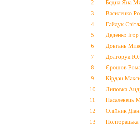
2
Бєдна Яна Ми
3
Василенко Ро
4
Гайдук Світл
5
Деденко Іго
6
Довгань Мик
7
Долгорук Юл
8
Єрошов Рома
9
Кірдан Макс
10
Липовка Анд
11
Насалевець М
12
Олійник Діан
13
Полторацька 