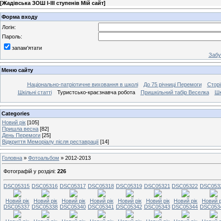
[
Жадівська ЗОШ І-ІІІ ступенів Мій сайт
]
Форма входу
Логін:
Пароль:
запам'ятати
Забу
Меню сайту
Національно-патріотичне виховання в школі
До 75 річниці Перемоги
Сторі
Шкільні статті
Туристсько-краєзнавча робота
Пришкільний табір Веселка
Шк
Categories
Новий рік
[105]
Пришла весна
[82]
День Перемоги
[25]
Відкриття Меморіалу після реставрації
[14]
Головна
»
Фотоальбом
» 2012-2013
Фотографій у розділі
:
226
DSC05315
DSC05316
DSC05317
DSC05318
DSC05319
DSC05321
DSC05322
DSC053
Новий рік
Новий рік
Новий рік
Новий рік
Новий рік
Новий рік
Новий рік
Новий р
DSC05337
DSC05338
DSC05340
DSC05341
DSC05342
DSC05343
DSC05344
DSC053